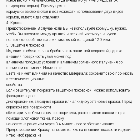
конце весны и начале осени, когда пчелы могут иметь недостаток
природного корма). Преимущества
кормушки заключаются в возможности использования двух видов
кормов, имеется два отделения.
4. Крыша:
Предостережение! В случае, если Вы не используете кормушку, нужно,
чтобы Вы вложили между крышей и верхней частью улья кусок
полиэтиленовой пленки с минимальной толщиной 120 мкм.
5. Защитная покраска.
Изделие не обязательно обрабатывать защитной покраской, однако
внешняя поверхность улья может под
влиянием погодных условий и влиянием солнечного излучения со
временем потемнеть. Изменение
цвета не имеет влияния на качество материала; сохранит свою прочность
и теплоизоляционные
свойства.
Если решите улей покрасить защитной покраской, можно использовать
фасадные водно-
дисперсионные, алкидные краски или алкидно-уретановые краски. Перед
окраской все поверхности
обезжирить любым типом растворителя; растворитель наносите при
помощи хлопковой ткани. Краску
наносите не ранее чем через 3-4 минуты после обезжиривания.
Предостережение! Краску наносите только на внешние плоскости изделия
и так, чтоб краска не