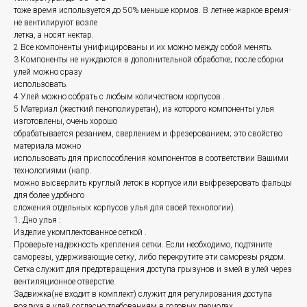
тоже время используется до 50% меньше кормов. В летнее жаркое время-
не вентилируют возле
летка, а носят нектар.
2 Все компоненты унифицированы и их можно между собой менять.
3 Компоненты не нуждаются в дополнительной обработке; после сборки
улей можно сразу
использовать.
4 Улей можно собрать с любым количеством корпусов .
5 Материал (жесткий пенополиуретан), из которого компоненты улья
изготовлены, очень хорошо
обрабатывается резанием, сверлением и фрезерованием; это свойство
материала можно
использовать для приспособления компонентов в соответствии Вашими
технологиями (напр.
можно высверлить круглый леток в корпусе или выфрезеровать фальцы
для более удобного
сложения отдельных корпусов улья для своей технологии).
1. Дно улья :
Изделие укомплектованное сеткой .
Проверьте надежность крепления сетки. Если необходимо, подтяните
саморезы, удерживающие сетку, либо перекрутите эти саморезы рядом.
Сетка служит для предотвращения доступа грызунов и змей в улей через
вентиляционное отверстие.
Задвижка(не входит в комплект) служит для регулирования доступа
воздуха в улей согласно требованиям в годовых периодах