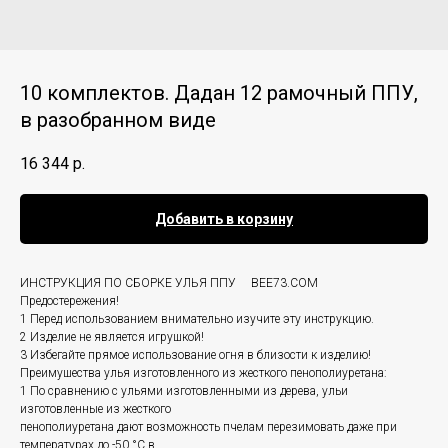
10 комплектов. Дадан 12 рамочный ППУ,
в разобранном виде
16 344
р.
Добавить в корзину
ИНСТРУКЦИЯ ПО СБОРКЕ УЛЬЯ ППУ BEE73.COM
Предостережения!
1 Перед использованием внимательно изучите эту инструкцию.
2 Изделие не является игрушкой!
3 Избегайте прямое использование огня в близости к изделию!
Преимушества улья изготовленного из жесткого пенополиуретана:
1 По сравнению с ульями изготовленными из дерева, ульи
изготовленные из жесткого
пенополиуретана дают возможность пчелам перезимовать даже при
температурах до -50 °C в