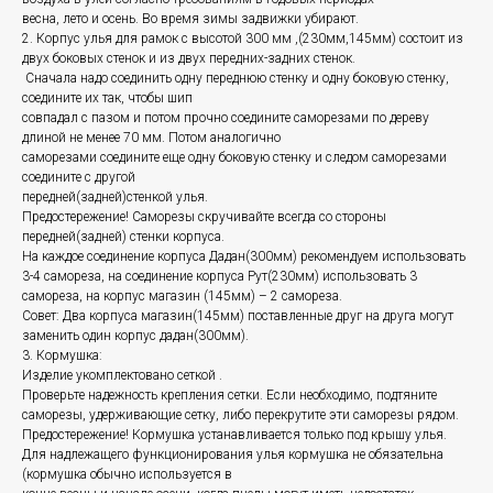
весна, лето и осень. Во время зимы задвижки убирают.
2. Корпус улья для рамок с высотой 300 мм ,(230мм,145мм) состоит из
двух боковых стенок и из двух передних-задних стенок.
Сначала надо соединить одну переднюю стенку и одну боковую стенку,
соедините их так, чтобы шип
совпадал с пазом и потом прочно соедините саморезами по дереву
длиной не менее 70 мм. Потом аналогично
саморезами соедините еще одну боковую стенку и следом саморезами
соедините с другой
передней(задней)стенкой улья.
Предостережение! Саморезы скручивайте всегда со стороны
передней(задней) стенки корпуса.
На каждое соединение корпуса Дадан(300мм) рекомендуем использовать
3-4 самореза, на соединение корпуса Рут(230мм) использовать 3
самореза, на корпус магазин (145мм) – 2 самореза.
Совет: Два корпуса магазин(145мм) поставленные друг на друга могут
заменить один корпус дадан(300мм).
3. Кормушка:
Изделие укомплектовано сеткой .
Проверьте надежность крепления сетки. Если необходимо, подтяните
саморезы, удерживающие сетку, либо перекрутите эти саморезы рядом.
Предостережение! Кормушка устанавливается только под крышу улья.
Для надлежащего функционирования улья кормушка не обязательна
(кормушка обычно используется в