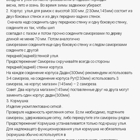
весна, лето и осень. Во время зимы задвижки убирают.
2. Корпус улья для рамок с высотой 300 мм ,(230мм,145мм) состоит из
двух боковых стенок и из двух передних-задних стенок.
Сначала надо соединить одну переднюю стенку и одну боковую стенку,
соедините их так, чтобы шип
совпадал с пазом и потом прочно соедините саморезами по дереву
длиной не менее 70 мм. Потом аналогично
саморезами соедините еще одну боковую стенку и следом саморезами
соедините с другой
передней(задней)стенкой улья.
Предостережение! Саморезы скручивайте всегда со стороны
передней(задней) стенки корпуса.
На каждое соединение корпуса Дадан(300мм) рекомендуем использовать
3-4 самореза, на соединение корпуса Рут(230мм) использовать 3
самореза, на корпус магазин (145мм) – 2 самореза.
Совет: Два корпуса магазин(145мм) поставленные друг на друга могут
заменить один корпус дадан(300мм).
3. Кормушка:
Изделие укомплектовано сеткой .
Проверьте надежность крепления сетки. Если необходимо, подтяните
саморезы, удерживающие сетку, либо перекрутите эти саморезы рядом.
Предостережение! Кормушка устанавливается только под крышу улья.
Для надлежащего функционирования улья кормушка не обязательна
(кормушка обычно используется в