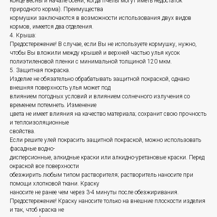
конце весны и начале осени, когда пчелы могут иметь недостаток
природного корма). Преимущества
кормушки заключаются в возможности использования двух видов
кормов, имеется два отделения.
4. Крыша:
Предостережение! В случае, если Вы не используете кормушку, нужно,
чтобы Вы вложили между крышей и верхней частью улья кусок
полиэтиленовой пленки с минимальной толщиной 120 мкм.
5. Защитная покраска.
Изделие не обязательно обрабатывать защитной покраской, однако
внешняя поверхность улья может под
влиянием погодных условий и влиянием солнечного излучения со
временем потемнеть. Изменение
цвета не имеет влияния на качество материала; сохранит свою прочность
и теплоизоляционные
свойства.
Если решите улей покрасить защитной покраской, можно использовать
фасадные водно-
дисперсионные, алкидные краски или алкидно-уретановые краски. Перед
окраской все поверхности
обезжирить любым типом растворителя; растворитель наносите при
помощи хлопковой ткани. Краску
наносите не ранее чем через 3-4 минуты после обезжиривания.
Предостережение! Краску наносите только на внешние плоскости изделия
и так, чтоб краска не