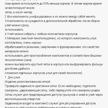
тоже время используется до 50% меньше кормов. В летнее жаркое время-
не вентилируют возле
летка, а носят нектар.
2 Все компоненты унифицированы и их можно между собой менять.
3 Компоненты не нуждаются в дополнительной обработке; после сборки
улей можно сразу
использовать.
4 Улей можно собрать с любым количеством корпусов .
5 Материал (жесткий пенополиуретан), из которого компоненты улья
изготовлены, очень хорошо
обрабатывается резанием, сверлением и фрезерованием; это свойство
материала можно
использовать для приспособления компонентов в соответствии Вашими
технологиями (напр.
можно высверлить круглый леток в корпусе или выфрезеровать фальцы
для более удобного
сложения отдельных корпусов улья для своей технологии).
1. Дно улья :
Изделие укомплектованное сеткой .
Проверьте надежность крепления сетки. Если необходимо, подтяните
саморезы, удерживающие сетку, либо перекрутите эти саморезы рядом.
Сетка служит для предотвращения доступа грызунов и змей в улей через
вентиляционное отверстие.
Задвижка(не входит в комплект) служит для регулирования доступа
воздуха в улей согласно требованиям в годовых периодах