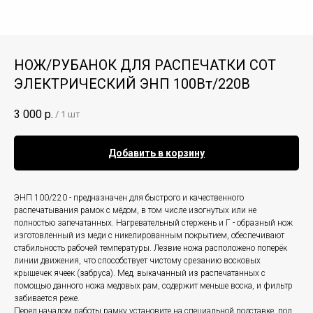
НОЖ/РУБАНОК ДЛЯ РАСПЕЧАТКИ СОТ
ЭЛЕКТРИЧЕСКИЙ ЭНП 100Вт/220В
3 000
р.
/
1 шт
Добавить в корзину
ЭНП 100/220 - предназначен для быстрого и качественного
распечатывания рамок с мёдом, в том числе изогнутых или не
полностью запечатанных. Нагревательный стержень и Г - образный нож
изготовленный из меди с никелированным покрытием, обеспечивают
стабильность рабочей температуры. Лезвие ножа расположено поперёк
линии движения, что способствует чистому срезанию восковых
крышечек ячеек (забруса). Мед, выкачанный из распечатанных с
помощью данного ножа медовых рам, содержит меньше воска, и фильтр
забивается реже.
Перед началом работы рамку установите на специальной подставке, под